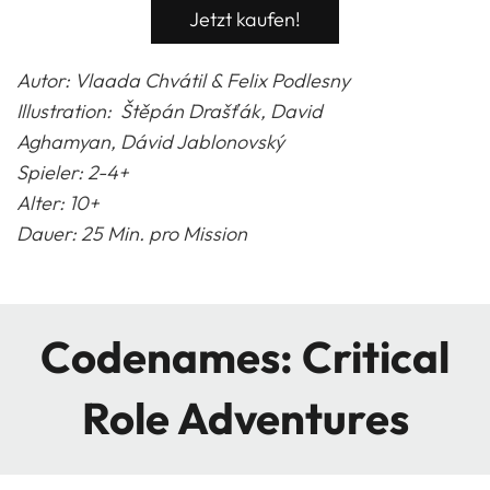
Jetzt kaufen!
Autor: Vlaada Chv
á
til & Felix Podlesny
Illustration:
Štěpán Drašťák, David
Aghamyan, Dávid Jablonovský
Spieler: 2-4+
Alter: 10+
Dauer: 25 Min. pro Mission
Codenames: Critical
Role Adventures