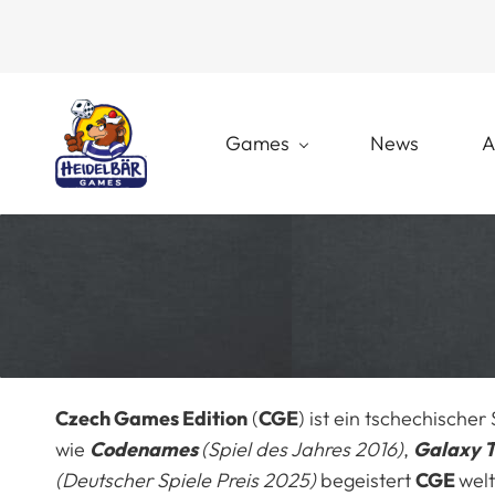
Skip
Skip
to
to
search
main
content
Games
News
A
Czech Games Edition
(
CGE
) ist ein tschechische
wie
Codenames
(Spiel des Jahres 2016)
,
Galaxy T
(Deutscher Spiele Preis 2025)
begeistert
CGE
welt