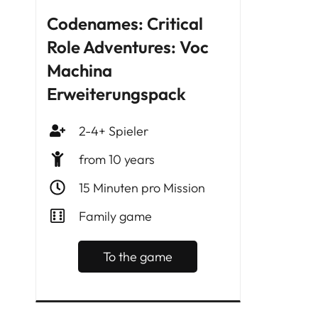
Codenames: Critical
Role Adventures: Voc
Machina
Erweiterungspack
2-4+ Spieler
from 10 years
15 Minuten pro Mission
Family game
To the game