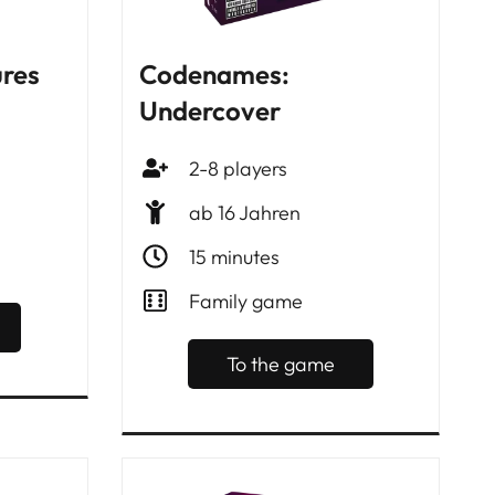
res
Codenames:
Undercover
2-8 players
ab 16 Jahren
15 minutes
Family game
To the game