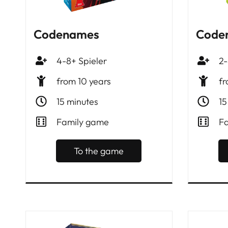
Codenames
Coden
4-8+ Spieler
2-
from 10 years
fr
15 minutes
15
Family game
F
To the game