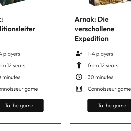
:
Arnak: Die
itionsleiter
verschollene
Expedition
4 players
1-4 players
om 12 years
from 12 years
 minutes
30 minutes
nnoisseur game
Connoisseur game
To the game
To the game