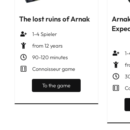
The lost ruins of Arnak
Arnak
Exped
1-4
Spieler
from 12 years
1-
90-120 minutes
fr
Connoisseur game
30
To the game
Co