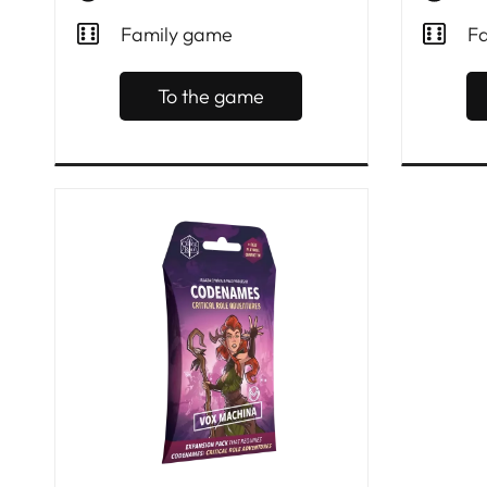
Family game
F
To the game