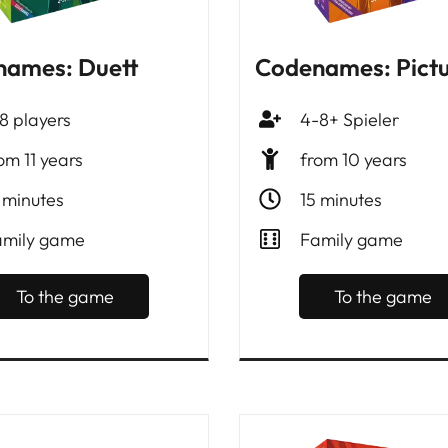
ames: Duett
Codenames: Pictu
8 players
4-8+ Spieler
om 11 years
from 10 years
 minutes
15 minutes
amily game
Family game
To the game
To the game