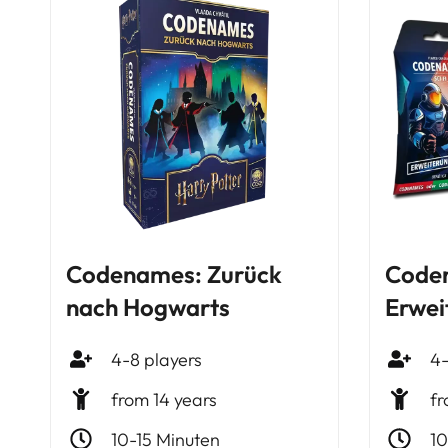
Codenames: Zurück
Code
nach Hogwarts
Erwei
4-8 players
4-
from 14 years
fr
10-15 Minuten
10