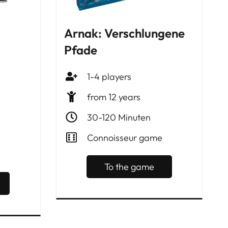
Arnak: Verschlungene
Pfade
1-4 players
from 12 years
30-120 Minuten
Connoisseur game
To the game