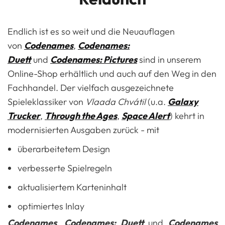
Endlich ist es so weit und die Neuauflagen
von
Codenames
,
Codenames:
Duett
und
Codenames: Pictures
sind in unserem
Online-Shop erhältlich und auch auf den Weg in den
Fachhandel. Der vielfach ausgezeichnete
Spieleklassiker von
Vlaada Chvátil
(u.a.
Galaxy
Trucker
,
Through the Ages
,
Space Alert
) kehrt in
modernisierten Ausgaben zurück - mit
überarbeitetem Design
verbesserte Spielregeln
aktualisiertem Karteninhalt
optimiertes Inlay
Codenames
,
Codenames: Duett
und
Codenames