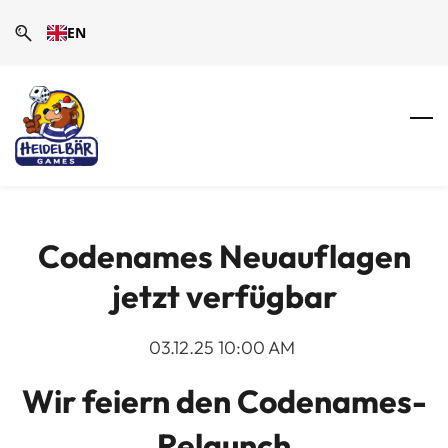
Skip
Skip
EN
to
to
search
main
content
Codenames Neuauflagen
jetzt verfügbar
03.12.25 10:00 AM
Wir feiern den Codenames-
Relaunch