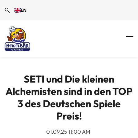
Skip
Skip
EN
to
to
search
main
content
SETI und Die kleinen
Alchemisten sind in den TOP
3 des Deutschen Spiele
Preis!
01.09.25 11:00 AM