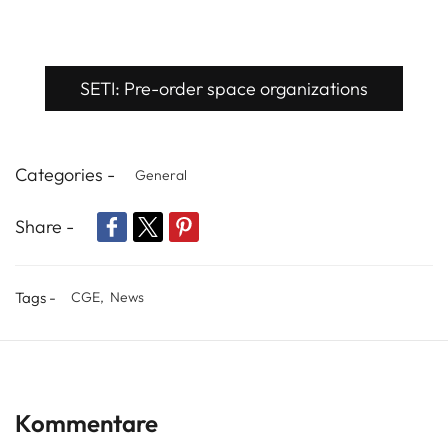
SETI: Pre-order space organizations
Categories -
General
Share -
Tags -
CGE,
News
Kommentare