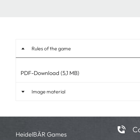
Rules of the game
PDF-Download (5,1 MB)
Image material
Co
HeidelBÄR Games